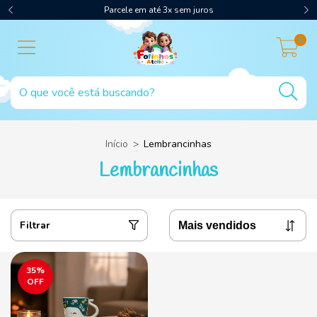
Parcele em até 3x sem juros
0
Início
>
Lembrancinhas
Lembrancinhas
Filtrar
35
%
OFF