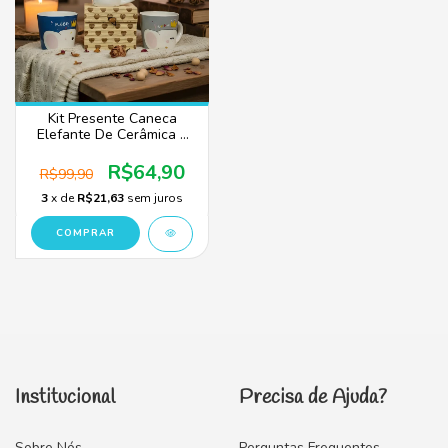
Kit Presente Caneca
Elefante De Cerâmica E
Caixa De Madeira
R$64,90
R$99,90
3
x de
R$21,63
sem juros
COMPRAR
Institucional
Precisa de Ajuda?
Sobre Nós
Perguntas Frequentes